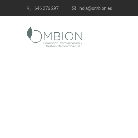
646 276 297
hola@ombion.es