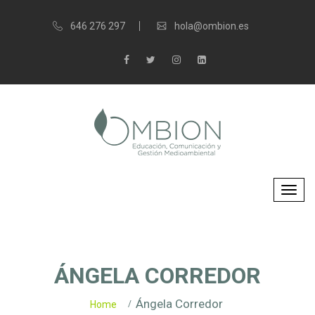
646 276 297
hola@ombion.es
ÁNGELA CORREDOR
Ángela Corredor
Home