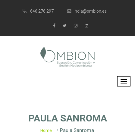
646 276 297
hola@ombion.es
PAULA SANROMA
Paula Sanroma
Home