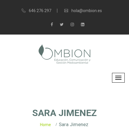
646 276 297
hola@ombion.es
SARA JIMENEZ
Sara Jimenez
Home